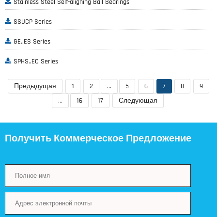
Stainless Steel Self-aligning Ball Bearings
SSUCP Series
GE..ES Series
SPHS..EC Series
Предыдущая
1
2
...
5
6
7
8
9
...
16
17
Следующая
Получить Коммерческое Предложение