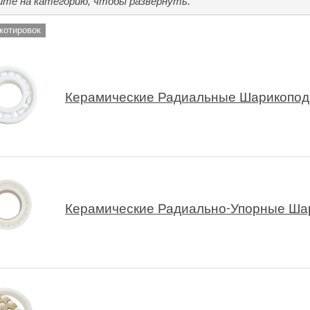
те на категорию, чтобы развернуть.
котировок
Керамические Радиальные Шарикопо
Керамические Радиально-Упорные Ша