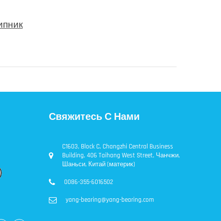
ипник
Свяжитесь С Нами
C1603, Block C, Changzhi Central Business
Building, 406 Taihang West Street, Чанчжи,
Шаньси, Китай (материк)
0086-355-6016502
yang-bearing@yang-bearing.com