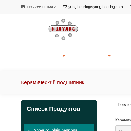
0086-355-6016502
yang-bearing@yang-bearing.com
Главная
О HUAYANG
Список Продуктов
Возмож
Керамический подшипник
Список Продуктов
Керами
Spherical plain bearings