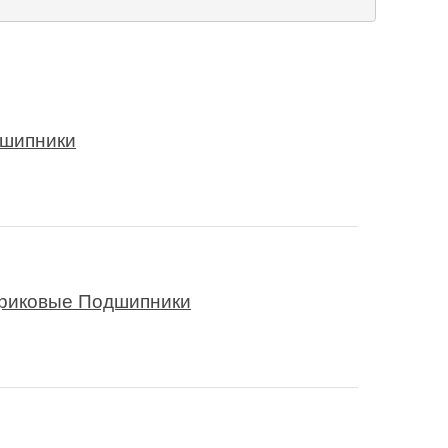
дшипники
риковые Подшипники