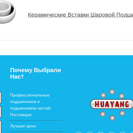
Керамические Вставки Шаровой Подш
Почему Выбрали
Нас?
Профессиональные
подшипников и
подшипников частей
Поставщик
Лучшая цена