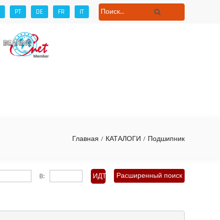
PT
DE
FR
IT
ет
Главная
/
КАТАЛОГИ
/
Подшипник
Расширенный поиск
B: