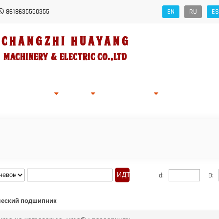
8618635550355
EN
RU
ES
Changzhi HUAYANG
Machinery
&
Electric Co.,Ltd
ности Компании
Заявка
Stock
Новости
Запрос Интерн
d:
D:
ческий подшипник