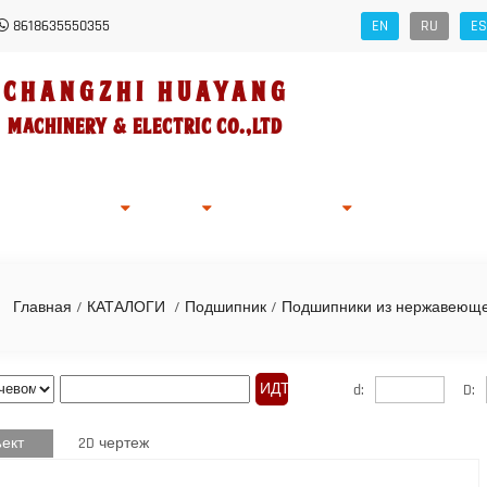
8618635550355
EN
RU
ES
Changzhi HUAYANG
Machinery
&
Electric Co.,Ltd
ности Компании
Заявка
Stock
Новости
Запрос Интерн
Главная
/
КАТАЛОГИ
/
Подшипник
/
Подшипники из нержавеюще
d:
D:
ект
2D чертеж