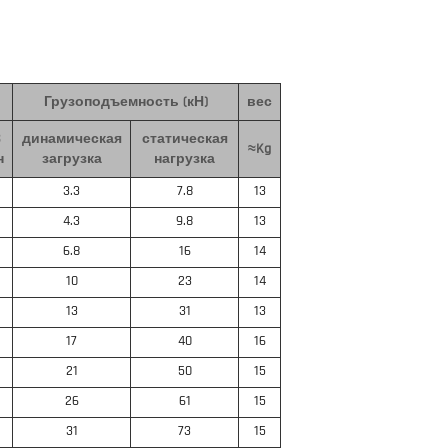
Грузоподъемность (кН)
вес
S
динамическая
статическая
≈Kg
н
загрузка
нагрузка
3.3
7.8
13
4.3
9.8
13
6.8
16
14
10
23
14
13
31
13
17
40
16
21
50
15
26
61
15
31
73
15