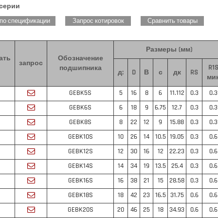
 серии
 по спецификации
Запрос котировок
Сравнить товары
Размеры (мм)
ать
Обозначение
запрос
R1
подшипника
д:
D
В
с
дк
RS
ми
GEBK5S
5
16
8
6
11.112
0.3
0.3
GEBK6S
6
18
9
6.75
12.7
0.3
0.3
GEBK8S
8
22
12
9
15.88
0.3
0.3
GEBK10S
10
26
14
10.5
19.05
0.3
0.6
GEBK12S
12
30
16
12
22.23
0.3
0.6
GEBK14S
14
34
19
13.5
25.4
0.3
0.6
GEBK16S
16
38
21
15
28.58
0.3
0.6
GEBK18S
18
42
23
16.5
31.75
0.6
0.6
GEBK20S
20
46
25
18
34.93
0.6
0.6