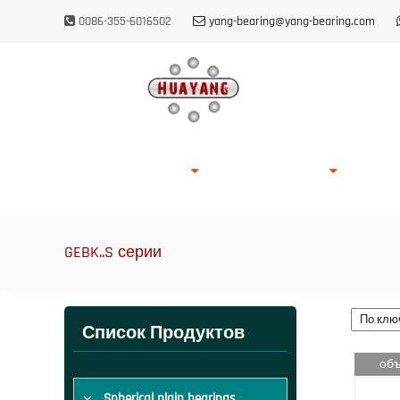
0086-355-6016502
yang-bearing@yang-bearing.com
Главная
О HUAYANG
Список Продуктов
Возмож
GEBK..S серии
Список Продуктов
объ
Spherical plain bearings