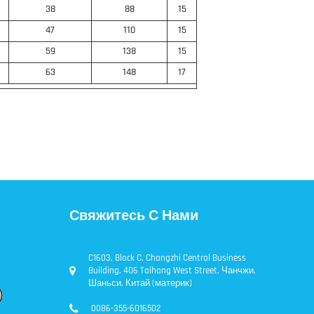
38
88
15
47
110
15
59
138
15
63
148
17
Свяжитесь С Нами
C1603, Block C, Changzhi Central Business
Building, 406 Taihang West Street, Чанчжи,
Шаньси, Китай (материк)
0086-355-6016502