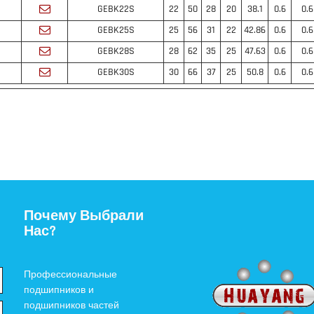
GEBK22S
22
50
28
20
38.1
0.6
0.6
GEBK25S
25
56
31
22
42.86
0.6
0.6
GEBK28S
28
62
35
25
47.63
0.6
0.6
GEBK30S
30
66
37
25
50.8
0.6
0.6
Почему Выбрали
Нас?
Профессиональные
подшипников и
подшипников частей