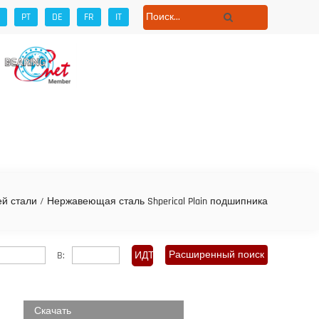
PT
DE
FR
IT
ет
й стали
/
Нержавеющая сталь Shperical Plain подшипника
Расширенный поиск
B:
Скачать