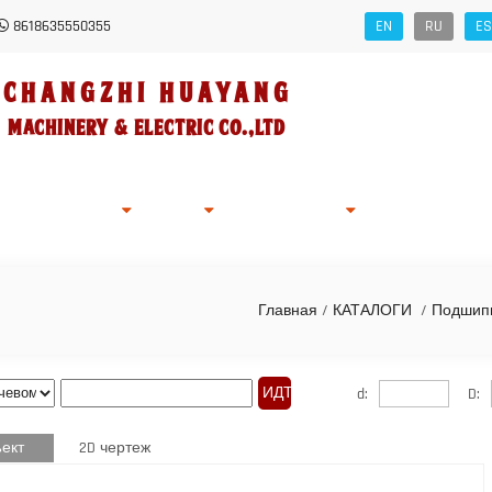
8618635550355
EN
RU
ES
Changzhi HUAYANG
Machinery
&
Electric Co.,Ltd
ности Компании
Заявка
Stock
Новости
Запрос Интерн
Главная
/
КАТАЛОГИ
/
Подшип
d:
D:
ект
2D чертеж