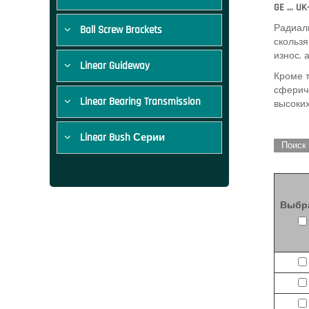
GE ... U
Радиал
Ball Screw Brackets
скольз
износ,
Linear Guideway
Кроме т
сферич
Linear Bearing Transmission
высоких
Linear Bush Серии
Поиск
Выбр