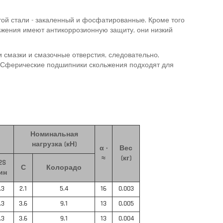
той стали - закаленный и фосфатированные.
Кроме того
жения имеют антикоррозионную защиту, они низкий
 смазки и смазочные отверстия, следовательно,
Сферические подшипники скольжения подходят для
Номинальная
нагрузка (кН)
α ·
Вес
≈
(кг)
2S
С
Колорадо
ин
.3
2.1
5.4
16
0.003
.3
3.6
9.1
13
0.005
.3
3.6
9.1
13
0.004