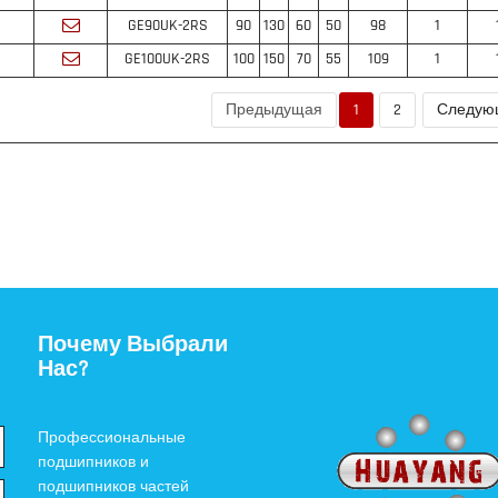
GE90UK-2RS
90
130
60
50
98
1
GE100UK-2RS
100
150
70
55
109
1
Предыдущая
1
2
Следую
Почему Выбрали
Нас?
Профессиональные
подшипников и
подшипников частей