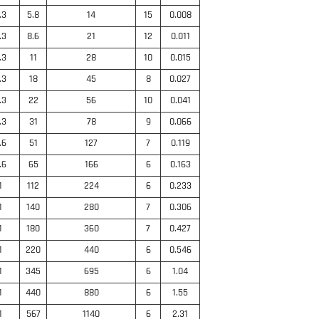
.3
5.8
14
15
0.008
.3
8.6
21
12
0.011
.3
11
28
10
0.015
.3
18
45
8
0.027
.3
22
56
10
0.041
.3
31
78
9
0.066
.6
51
127
7
0.119
.6
65
166
6
0.163
1
112
224
6
0.233
1
140
280
7
0.306
1
180
360
7
0.427
1
220
440
6
0.546
1
345
695
6
1.04
1
440
880
6
1.55
1
567
1140
6
2.31