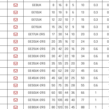
GE8UK
8
16
8
5
10
0.3
0
GE10UK
10
19
9
6
13
0.3
0
GE12UK
12
22
10
7
15
0.3
0
GE15UK
15
26
12
9
18
0.3
0
GE17UK-2RS
17
30
14
10
20
0.3
0
GE20UK-2RS
20
35
16
12
24
0.3
0
GE25UK-2RS
25
42
20
16
29
0.6
0
GE30UK-2RS
30
47
22
18
34
0.6
0
GE35UK-2RS
35
55
25
20
39
0.6
GE40UK-2RS
40
62
28
22
45
0.6
GE45UK-2RS
45
68
32
25
50
0.6
GE50UK-2RS
50
75
35
28
55
0.6
GE60UK-2RS
60
90
44
36
66
1
GE70UK-2RS
70
105
49
40
77
1
GE80UK-2RS
80
120
55
45
88
1