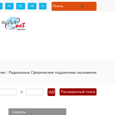
PT
DE
FR
IT
ет
ник
/
Радиальные Сферические подшипники скольжения
Расширенный поиск
B:
Скачать