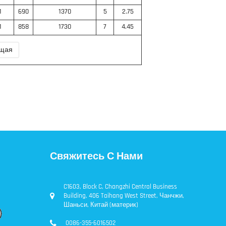
1
690
1370
5
2.75
1
858
1730
7
4.45
щая
Свяжитесь С Нами
C1603, Block C, Changzhi Central Business
Building, 406 Taihang West Street, Чанчжи,
Шаньси, Китай (материк)
0086-355-6016502