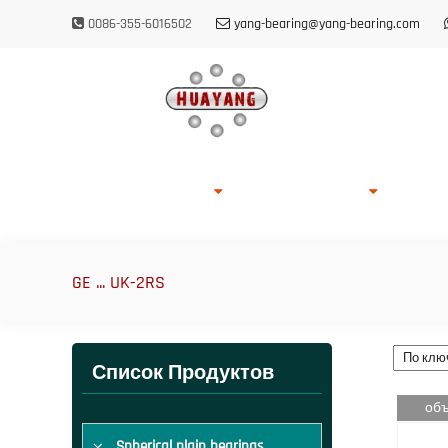
0086-355-6016502
yang-bearing@yang-bearing.com
Главная
О HUAYANG
Список Продуктов
Возмож
GE ... UK-2RS
Список Продуктов
объ
Spherical plain bearings