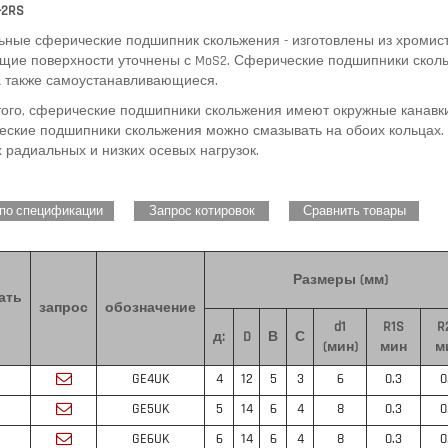
K-2RS
ьные сферические подшипник скольжения - изготовлены из хромис
ящие поверхности уточнены с MoS2.
Сферические подшипники сколь
 а также самоустанавливающиеся.
ого, сферические подшипники скольжения имеют окружные канавки
еские подшипники скольжения можно смазывать на обоих кольцах.
 радиальных и низких осевых нагрузок.
 по спецификации
Запрос котировок
Сравнить товары
Размеры (мм)
ать
запрос
обозначение
d1
R1S
R
д:
D
В
С
(мин)
мин
м
GE4UK
4
12
5
3
6
0.3
0
GE5UK
5
14
6
4
8
0.3
0
GE6UK
6
14
6
4
8
0.3
0