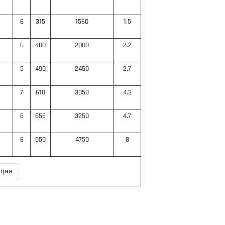
6
315
1560
1.5
6
400
2000
2.2
5
490
2450
2.7
7
610
3050
4.3
6
655
3250
4.7
6
950
4750
8
щая