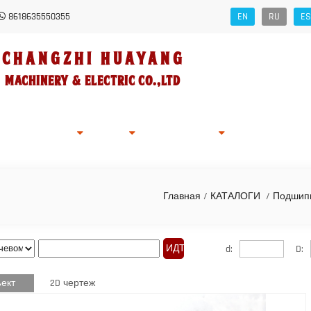
8618635550355
EN
RU
ES
Changzhi HUAYANG
Machinery
&
Electric Co.,Ltd
ности Компании
Заявка
Stock
Новости
Запрос Интерн
Главная
/
КАТАЛОГИ
/
Подшип
d:
D:
ект
2D чертеж