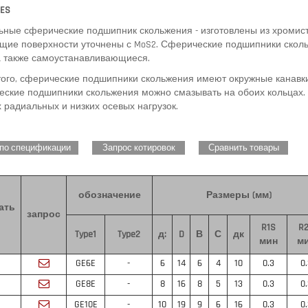
 ES
ьные сферические подшипник скольжения - изготовлены из хромис
ящие поверхности уточнены с MoS2.
Сферические подшипники сколь
 а также самоустанавливающиеся.
ого, сферические подшипники скольжения имеют окружные канавки
еские подшипники скольжения можно смазывать на обоих кольцах.
 радиальных и низких осевых нагрузок.
 по спецификации
Запрос котировок
Сравнить товары
обозначение
Размеры (мм)
ать
запрос
R1S
R
Type1
Type2
д:
D
В
С
дк
мин
м
GE6E
-
6
14
6
4
10
0.3
0
GE8E
-
8
16
8
5
13
0.3
0
GE10E
-
10
19
9
6
16
0.3
0