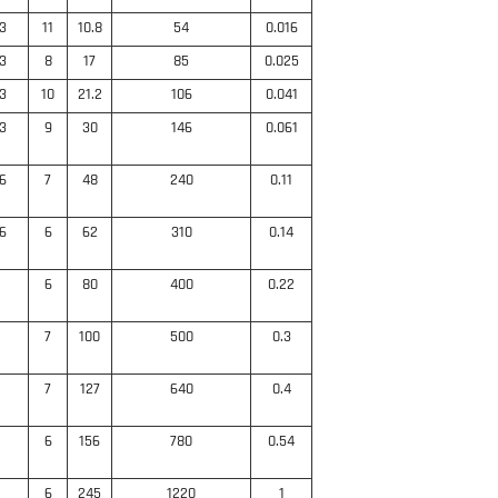
.3
11
10.8
54
0.016
.3
8
17
85
0.025
.3
10
21.2
106
0.041
.3
9
30
146
0.061
.6
7
48
240
0.11
.6
6
62
310
0.14
6
80
400
0.22
7
100
500
0.3
7
127
640
0.4
6
156
780
0.54
6
245
1220
1