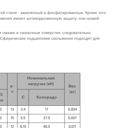
той стали - закаленный и фосфатированные.
Кроме того
жения имеют антикоррозионную защиту, они низкий
 смазки и смазочные отверстия, следовательно,
Сферические подшипники скольжения подходят для
Номинальная
нагрузка (кН)
α ·
Вес
≈
(кг)
2S
С
Колорадо
ин
.3
13
3.4
17
0.004
.3
15
5.5
27.5
0.007
.3
12
8.15
40.5
0.011