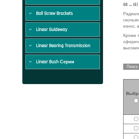
GE ... (E)
Ball Screw Brackets
Радиал
скольз
износ,
Linear Guideway
Кроме т
сферич
Linear Bearing Transmission
высоких
Linear Bush Серии
Поиск
Выбр