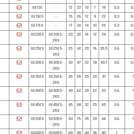
GE12E
-
12
22
10
7
18
0.3
0
GE15ES
-
15
26
12
9
22
0.3
0
GE17ES
-
17
30
14
10
25
0.3
0
GE20ES
GE20ES-
20
35
16
12
29
0.6
0
2RS
GE25ES
GE25ES-
25
42
20
16
35.5
0.6
0
2RS
GE30ES
GE30ES-
30
47
22
18
40.7
0.6
0
2RS
GE35ES
GE35ES-
35
55
25
20
47
0.6
1
2RS
GE40ES
GE40ES-
40
62
28
22
53
0.6
1
2RS
GE45ES
GE45ES-
45
68
32
25
60
0.6
1
2RS
GE50ES
GE50ES-
50
75
35
28
66
0.6
1
2RS
GE60ES
GE60ES-
60
90
44
36
80
1
1