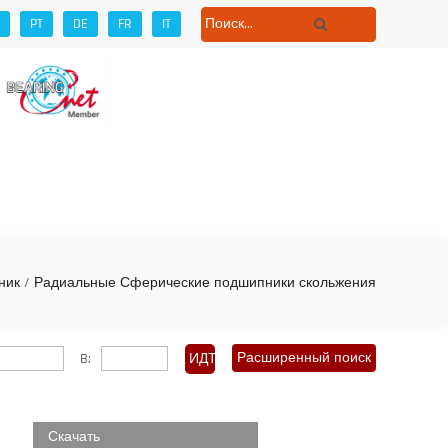
PT
DE
FR
IT
ет
ник
/
Радиальные Сферические подшипники скольжения
Расширенный поиск
B:
Скачать