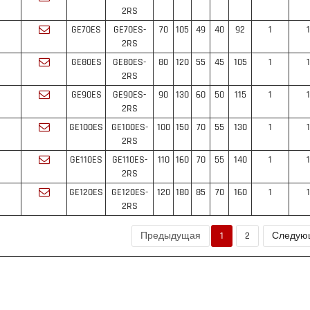
2RS
GE70ES
GE70ES-
70
105
49
40
92
1
1
2RS
GE80ES
GE80ES-
80
120
55
45
105
1
1
2RS
GE90ES
GE90ES-
90
130
60
50
115
1
1
2RS
GE100ES
GE100ES-
100
150
70
55
130
1
1
2RS
GE110ES
GE110ES-
110
160
70
55
140
1
1
2RS
GE120ES
GE120ES-
120
180
85
70
160
1
1
2RS
Предыдущая
1
2
Следую