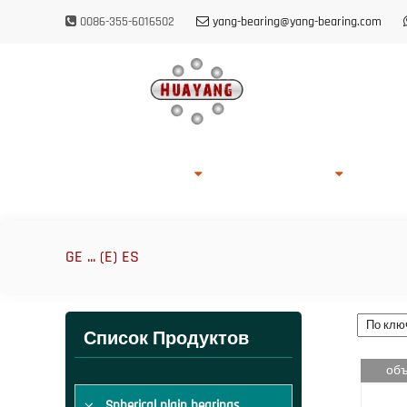
0086-355-6016502
yang-bearing@yang-bearing.com
Главная
О HUAYANG
Список Продуктов
Возмож
GE ... (E) ES
Список Продуктов
объ
Spherical plain bearings